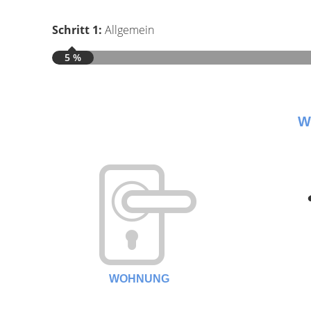
Schritt 1:
Allgemein
5 %
W
WOHNUNG