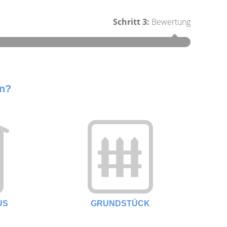
Schritt 3:
Bewertung
Schritt 1
en?
Wie groß
US
GRUNDSTÜCK