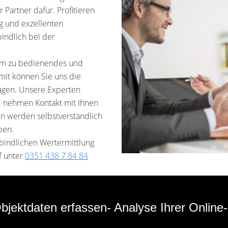
 Partner dafür. Profitieren
ng und exzellenten
bindlich bei der
uem zu bedienendes und
amit können Sie uns die
ragen. Unsere Experten
d nehmen Kontakt mit Ihnen
ten werden selbstverständlich
ben.
rbindlichen Wertermittlung
f unter
0351 438 7 84 84
bjektdaten erfassen- Analyse Ihrer Online