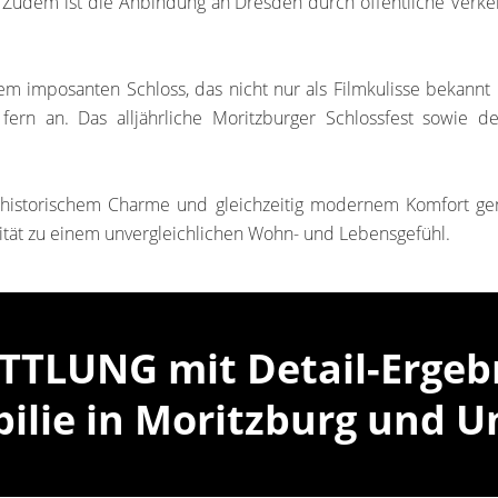
 Zudem ist die Anbindung an Dresden durch öffentliche Verkeh
dem imposanten Schloss, das nicht nur als Filmkulisse bekannt
 fern an. Das alljährliche Moritzburger Schlossfest sowie
historischem Charme und gleichzeitig modernem Komfort genie
ität zu einem unvergleichlichen Wohn- und Lebensgefühl.
TLUNG mit Detail-Ergebni
ilie in Moritzburg und U