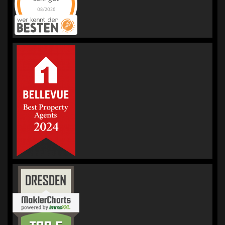
08/2026
KORREKT
IMMOBILIEN |
Immobilienmakler
für Bewertung &
Verkauf
hat
4.98
von
5
Sternen |
236
KORREKT
IMMOBILIEN |
Immobilienmakler
für Bewertung &
Verkauf
Bewertungen
auf
werkenntdenBESTEN.de