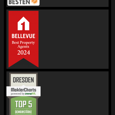
KORREKT
IMMOBILIEN |
Immobilienmakler
für Bewertung &
Verkauf
hat
4.98
von
5
Sternen |
236
KORREKT
IMMOBILIEN |
Immobilienmakler
für Bewertung &
Verkauf
Bewertungen
auf
werkenntdenBESTEN.de