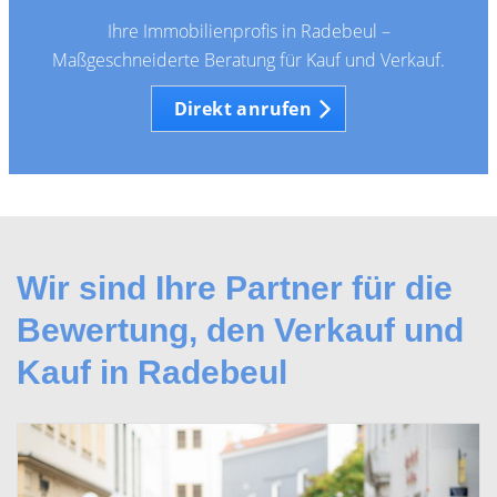
Ihre Immobilienprofis in Radebeul –
Maßgeschneiderte Beratung für Kauf und Verkauf.
Direkt anrufen
Wir sind Ihre Partner für die
Bewertung, den Verkauf und
Kauf in Radebeul