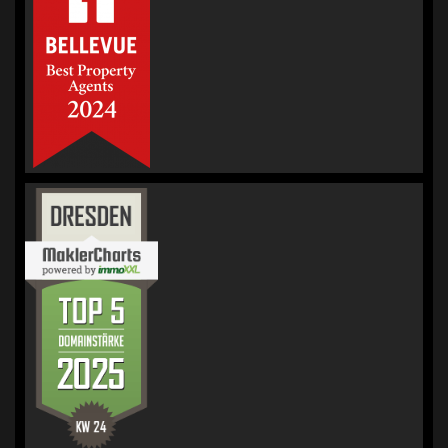
Immobilienmakler
für Bewertung &
Verkauf
Bewertungen
auf
werkenntdenBESTEN.de