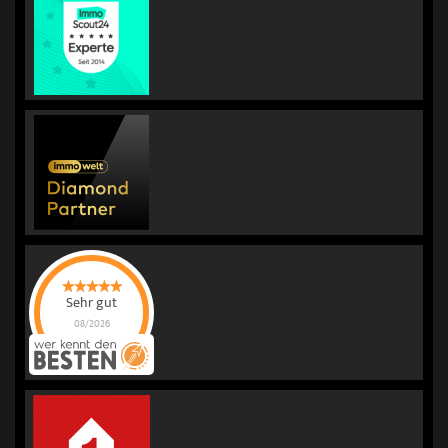
Sehr gut
08/2026
KORREKT
IMMOBILIEN |
Immobilienmakler
für Bewertung &
Verkauf
hat
4.98
von
5
Sternen |
236
KORREKT
IMMOBILIEN |