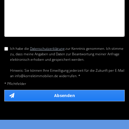
Ich habe die
Datenschutzerklärung
zur Kenntnis genommen. Ich stimme
zu, dass meine Angaben und Daten zur Beantwortung meiner Anfrage
elektronisch erhoben und gespeichert werden.
Hinweis: Sie können Ihre Einwilligung jederzeit für die Zukunft per E-Mail
an info@korrektimmobilien.de widerrufen. *
* Pflichtfelder
Absenden