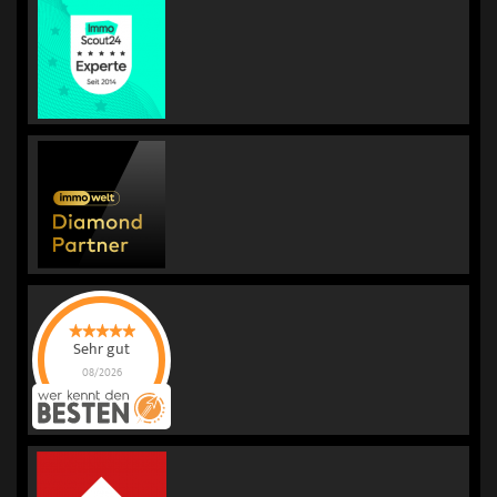
Sehr gut
08/2026
KORREKT
IMMOBILIEN |
Immobilienmakler
für Bewertung &
Verkauf
hat
4.98
von
5
Sternen |
236
KORREKT