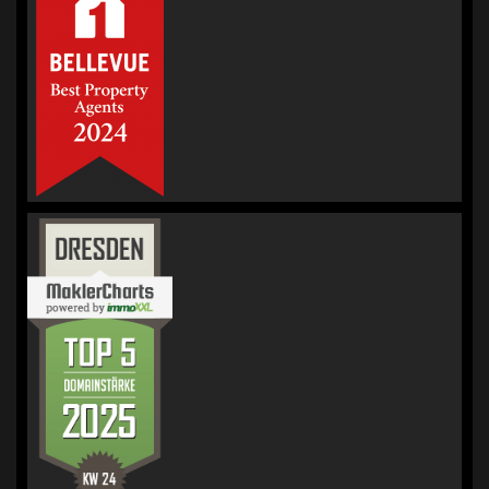
IMMOBILIEN |
Immobilienmakler
für Bewertung &
Verkauf
Bewertungen
auf
werkenntdenBESTEN.de