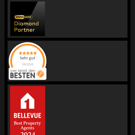
Sehr gut
08/2026
KORREKT
IMMOBILIEN |
Immobilienmakler
für Bewertung &
Verkauf
hat
4.98
von
5
Sternen |
236
KORREKT
IMMOBILIEN |
Immobilienmakler
für Bewertung &
Verkauf
Bewertungen
auf
werkenntdenBESTEN.de