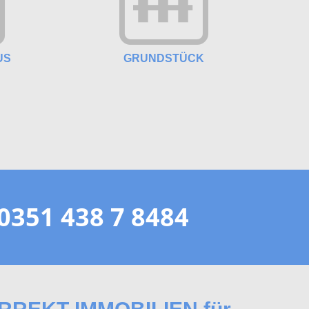
US
GRUNDSTÜCK
 0351 438 7 8484