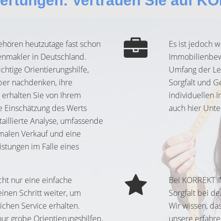
wertungen: Vertrauen Sie auf 
hören heutzutage fast schon
Es ist jedoch w
nmakler in Deutschland.
Immobilienbew
htige Orientierungshilfe,
Umfang der Le
ber nachdenken, ihre
Sorgfalt und G
 erhalten Sie von Ihrem
individuellen 
e Einschätzung des Werts
auch hier Unte
aillierte Analyse, umfassende
imalen Verkauf und eine
istungen im Falle eines
ht nur eine einfache
Bei KORREKT I
inen Schritt weiter, um
Sorgfalt bei d
ichen Service erhalten.
Wir wissen, da
ur grobe Orientierungshilfen,
unsere erfahr