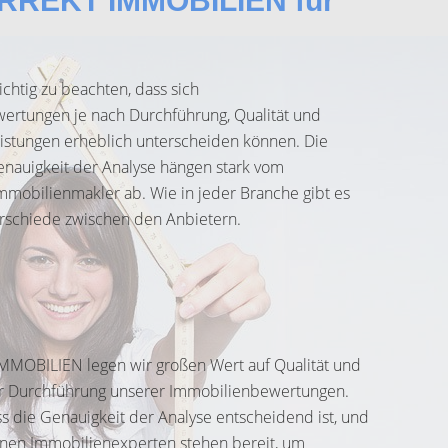
KORREKT IMMOBILIEN für
ichtig zu beachten, dass sich
ertungen je nach Durchführung, Qualität und
istungen erheblich unterscheiden können. Die
enauigkeit der Analyse hängen stark vom
Immobilienmakler ab. Wie in jeder Branche gibt es
rschiede zwischen den Anbietern.
MMOBILIEN legen wir großen Wert auf Qualität und
er Durchführung unserer Immobilienbewertungen.
ss die Genauigkeit der Analyse entscheidend ist, und
enen Immobilienexperten stehen bereit, um