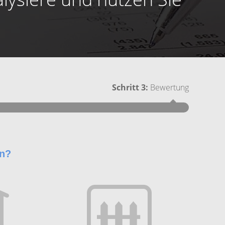
Schritt 3:
Bewertung
Schritt 1
en?
Wie groß