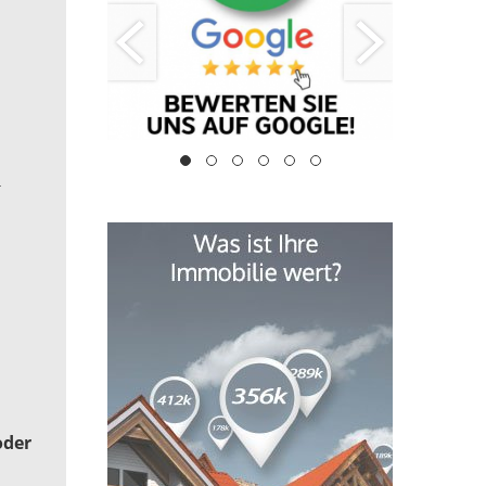
r
oder