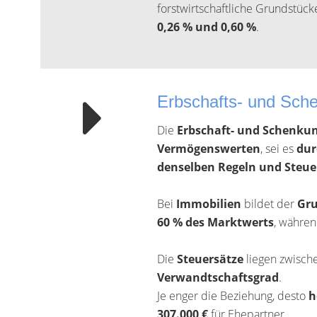
forstwirtschaftliche Grundstüc
0,26 % und 0,60 %
.
Erbschafts- und Sch
Die
Erbschaft- und Schenku
Vermögenswerten
, sei es
dur
denselben Regeln und Steu
Bei
Immobilien
bildet der
Gru
60 % des Marktwerts
, währe
Die
Steuersätze
liegen zwisch
Verwandtschaftsgrad
.
Je enger die Beziehung, desto
h
307.000 €
für Ehepartner