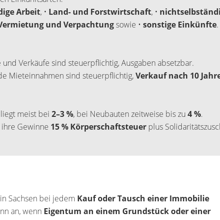
dige Arbeit
, •
Land- und Forstwirtschaft
, •
nichtselbständ
 Vermietung und Verpachtung
sowie •
sonstige Einkünfte
.
 und Verkäufe sind steuerpflichtig, Ausgaben absetzbar.
de Mieteinnahmen sind steuerpflichtig,
Verkauf nach 10 Jahr
)
liegt meist bei
2–3 %
, bei Neubauten zeitweise bis zu
4 %
.
uf ihre Gewinne
15 % Körperschaftsteuer
plus Solidaritätszusc
in Sachsen bei jedem
Kauf oder Tausch einer Immobilie
dann an, wenn
Eigentum an einem Grundstück
oder einer