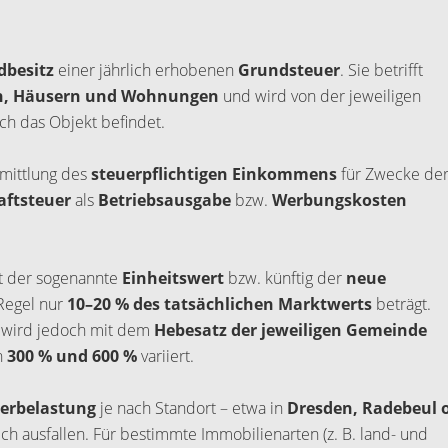
dbesitz
einer jährlich erhobenen
Grundsteuer
. Sie betrifft
n, Häusern und Wohnungen
und wird von der jeweiligen
ich das Objekt befindet.
rmittlung des
steuerpflichtigen Einkommens
für Zwecke de
ftsteuer
als
Betriebsausgabe
bzw.
Werbungskosten
t der sogenannte
Einheitswert
bzw. künftig der
neue
 Regel nur
10–20 % des
tatsächlichen Marktwerts
beträgt.
, wird jedoch mit dem
Hebesatz der jeweiligen Gemeinde
n
300 % und 600 %
variiert.
uerbelastung
je nach Standort – etwa in
Dresden, Radebeul 
ich ausfallen. Für bestimmte Immobilienarten (z. B. land- und