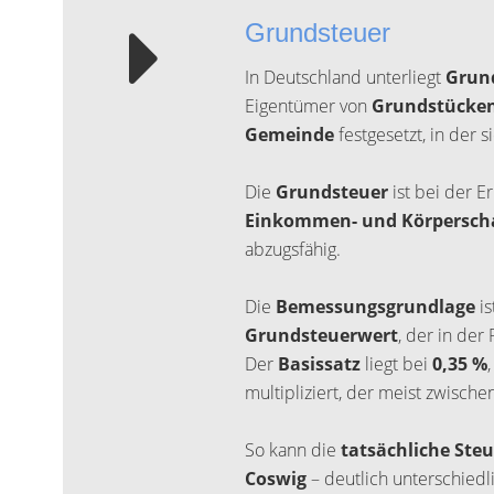
Grundsteuer
In Deutschland unterliegt
Grun
Eigentümer von
Grundstücke
Gemeinde
festgesetzt, in der s
Die
Grundsteuer
ist bei der E
Einkommen- und Körperscha
abzugsfähig.
Die
Bemessungsgrundlage
is
Grundsteuerwert
, der in der
Der
Basissatz
liegt bei
0,35 %
multipliziert, der meist zwische
So kann die
tatsächliche Ste
Coswig
– deutlich unterschiedl