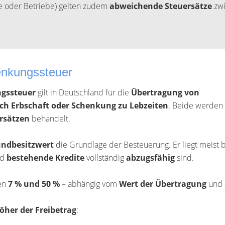
ke oder Betriebe) gelten zudem
abweichende Steuersätze
zwi
enkungssteuer
ngssteuer
gilt in Deutschland für die
Übertragung von
ch Erbschaft oder Schenkung zu Lebzeiten
. Beide werden
ersätzen
behandelt.
ndbesitzwert
die Grundlage der Besteuerung. Er liegt meist 
nd
bestehende Kredite
vollständig
abzugsfähig
sind.
en
7 % und 50 %
– abhängig vom
Wert der Übertragung
und
öher der Freibetrag
: