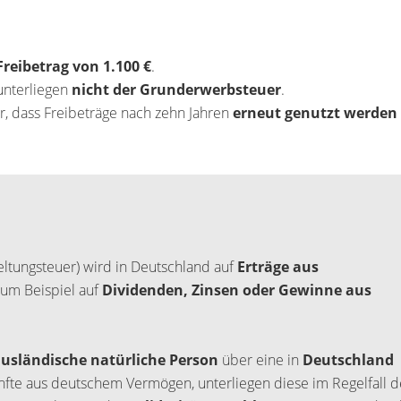
Erstbezug: REH m
Garten & Südwest
Freibetrag von 1.100 €
.
Terrasse | 5 Zimm
unterliegen
nicht der Grunderwerbsteuer
.
Effizienz| Toplage
r, dass Freibeträge nach zehn Jahren
erneut genutzt werden
Dresden-Zschertin
(Uninähe) ** Kauf
5.442 EUR/qm **
ZUM EXPOS
ltungsteuer) wird in Deutschland auf
Erträge aus
um Beispiel auf
Dividenden, Zinsen oder Gewinne aus
ausländische natürliche Person
über eine in
Deutschland
fte aus deutschem Vermögen, unterliegen diese im Regelfall d