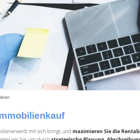
jekten
 Immobilienkauf
bilienerwerb mit sich bringt, und
maximieren Sie die Rentabi
iten wir Sie, um durch
strategische Planung,
Abschreibun