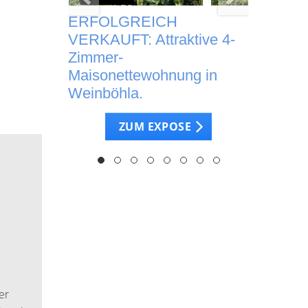
it
ERFOLGREICH
Schlüsse
-
VERKAUFT: Attraktive 4-
Erstbez
er | A+
Zimmer-
Reihenm
 in
Maisonettewohnung in
Garten 
itz
Weinböhla.
Terrass
preis:
Energiee
ZUM EXPOSE
Kaufpre
In Dres
E
(Uninäh
er