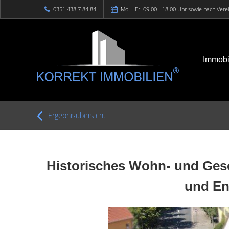
0351 438 7 84 84
Mo. - Fr. 09.00 - 18.00 Uhr sowie nach Ver
Immobi
Ergebnisübersicht
Historisches Wohn- und Gesc
und En