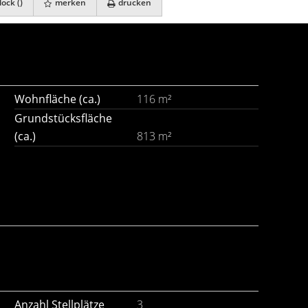
ock (
)
merken
drucken
Wohnfläche (ca.)
116 m²
Grundstücksfläche
(ca.)
813 m²
Anzahl Stellplätze
3