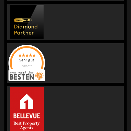
Sehr gut
08/2026
KORREKT
IMMOBILIEN |
Immobilienmakler
für Bewertung &
Verkauf
hat
4.98
von
5
Sternen |
236
KORREKT
IMMOBILIEN |
Immobilienmakler
für Bewertung &
Verkauf
Bewertungen
auf
werkenntdenBESTEN.de