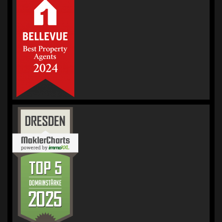
von
5
Sternen |
236
KORREKT
IMMOBILIEN |
Immobilienmakler
für Bewertung &
Verkauf
Bewertungen
auf
werkenntdenBESTEN.de