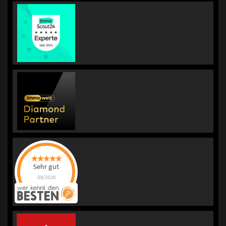
Sehr gut
08/2026
KORREKT
IMMOBILIEN |
Immobilienmakler
für Bewertung &
Verkauf
hat
4.98