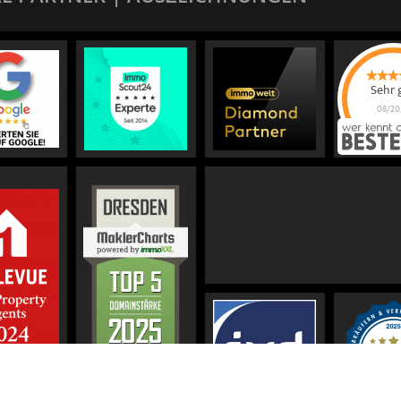
Sehr 
08/20
KOR
IMMOBI
Immobili
für Bew
Verkauf
von
5
St
236
KO
IMMOBI
Immobili
für Bew
Verkauf
B
a
werkennt