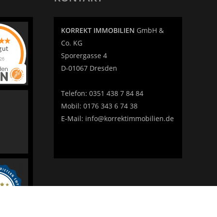
KORREKT IMMOBILIEN
GmbH &
Co. KG
gut
Sporergasse 4
26
D-01067 Dresden
REKT
LIEN |
enmakler
Telefon:
0351 438 7 84 84
ertung &
hat
4.98
Mobil:
0176 343 6 74 38
ernen |
RREKT
E-Mail:
info@korrektimmobilien.de
LIEN |
enmakler
ertung &
ewertungen
uf
denBESTEN.de