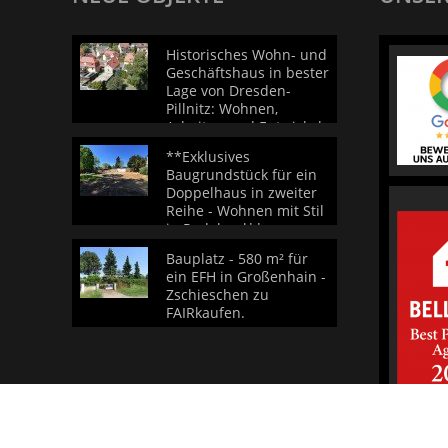
Historisches Wohn- und
Geschäftshaus in bester
Lage von Dresden-
Pillnitz: Wohnen,
Arbeiten und Entwickeln
mit Blick auf das
**Exklusives
Schlossensemble
Baugrundstück für ein
Doppelhaus in zweiter
Reihe - Wohnen mit Stil
in Radebeul**
Bauplatz - 580 m² für
ein EFH in Großenhain -
Zschieschen zu
FAIRkaufen.